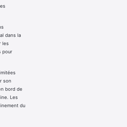
ges
ns
val dans la
 les
s pour
limitées
r son
 en bord de
ine. Les
leinement du