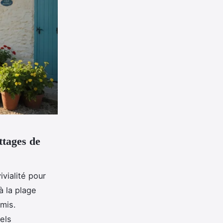
ttages de
vialité pour
à la plage
mis.
els