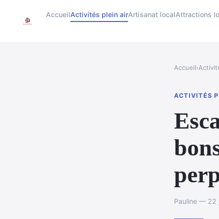
Accueil
Activités plein air
Artisanat local
Attractions l
Accueil
›
Activit
ACTIVITÉS P
Esca
bons
per
Pauline — 22 