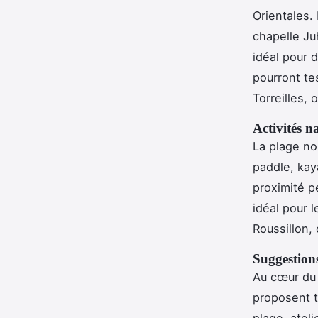
Orientales.
chapelle Ju
idéal pour 
pourront te
Torreilles,
Activités n
La plage nor
paddle, kay
proximité p
idéal pour 
Roussillon, 
Suggestions
Au cœur du t
proposent t
plage, atel