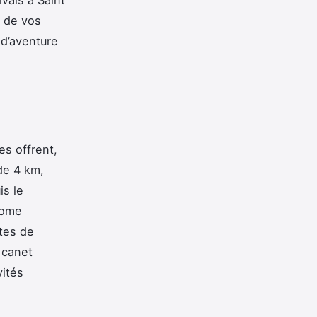
t de vos
 d’aventure
es offrent,
 de 4 km,
is le
home
ptes de
t canet
vités