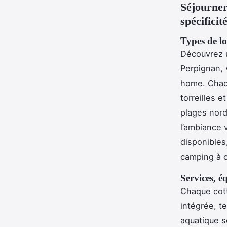
Séjourner
spécificit
Types de l
Découvrez u
Perpignan, v
home. Chaqu
torreilles 
plages nord
l’ambiance 
disponibles
camping à c
Services, é
Chaque cott
intégrée, 
aquatique s