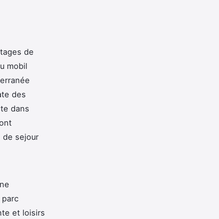
ttages de
ou mobil
terranée
ate des
cte dans
sont
s de sejour
ine
 parc
e et loisirs