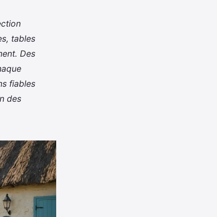
ection
s, tables
ment. Des
chaque
s fiables
in des