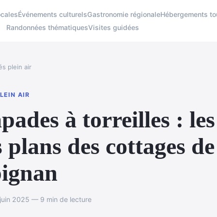
ocales
Événements culturels
Gastronomie régionale
Hébergements tou
Randonnées thématiques
Visites guidées
és plein air
LEIN AIR
pades à torreilles : les
 plans des cottages de
pignan
juin 2025 — 9 min de lecture