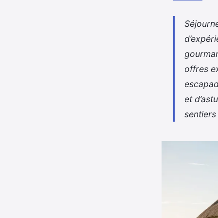
Séjourne
d’expéri
gourmand
offres 
escapad
et d’ast
sentiers