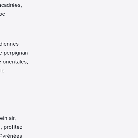
encadrées,
doc
tidiennes
de perpignan
e orientales,
le
in air,
, profitez
 Pyrénées