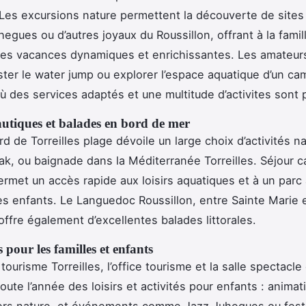
 Les excursions nature permettent la découverte de site
hegues ou d’autres joyaux du Roussillon, offrant à la famil
des vacances dynamiques et enrichissantes. Les amateur
ster le water jump ou explorer l’espace aquatique d’un ca
 où des services adaptés et une multitude d’activites sont
autiques et balades en bord de mer
d de Torreilles plage dévoile un large choix d’activités na
ak, ou baignade dans la Méditerranée Torreilles. Séjour 
ermet un accès rapide aux loisirs aquatiques et à un parc
les enfants. Le Languedoc Roussillon, entre Sainte Marie 
offre également d’excellentes balades littorales.
 pour les familles et enfants
ourisme Torreilles, l’office tourisme et la salle spectacle d
oute l’année des loisirs et activités pour enfants : animat
iers nature, et événements comme Jazz Juhegues ou festi