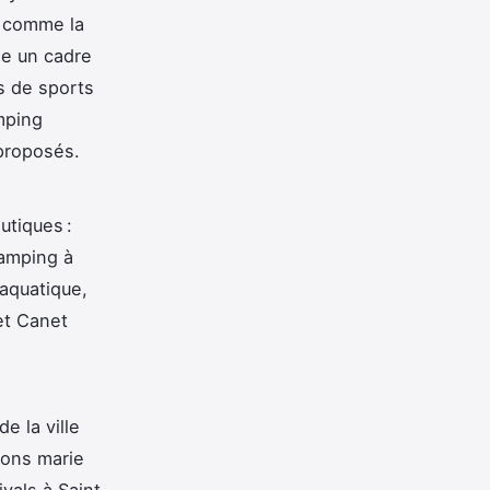
s comme la
le un cadre
s de sports
mping
 proposés.
utiques :
camping à
 aquatique,
et Canet
e la ville
ions marie
vals à Saint