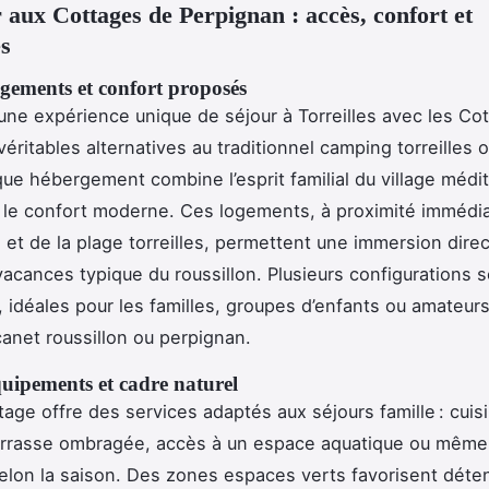
 aux Cottages de Perpignan : accès, confort et
és
ogements et confort proposés
ne expérience unique de séjour à Torreilles avec les Co
éritables alternatives au traditionnel camping torreilles 
e hébergement combine l’esprit familial du village médi
et le confort moderne. Ces logements, à proximité immédi
 et de la plage torreilles, permettent une immersion dire
vacances typique du roussillon. Plusieurs configurations 
, idéales pour les familles, groupes d’enfants ou amateur
anet roussillon ou perpignan.
quipements et cadre naturel
age offre des services adaptés aux séjours famille : cuis
terrasse ombragée, accès à un espace aquatique ou même
elon la saison. Des zones espaces verts favorisent détent