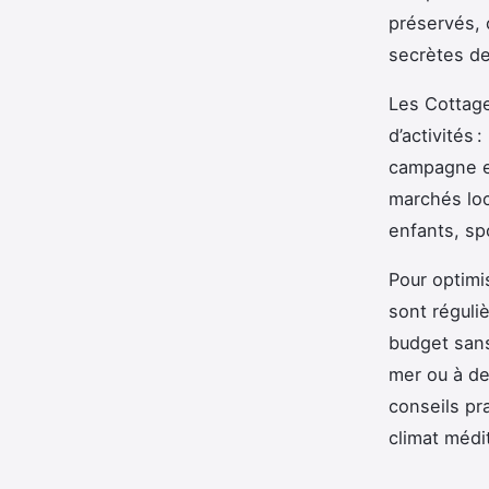
préservés, 
secrètes de
Les Cottage
d’activités 
campagne e
marchés loc
enfants, sp
Pour optimis
sont régul
budget sans
mer ou à d
conseils pr
climat médi